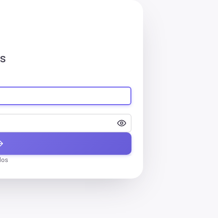
s
dos